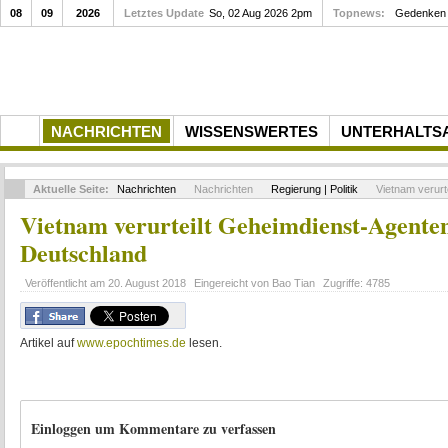
08
09
2026
Letztes Update
So, 02 Aug 2026 2pm
Topnews:
Gedenken a
NACHRICHTEN
WISSENSWERTES
UNTERHALTS
Aktuelle Seite:
Nachrichten
Nachrichten
Regierung | Politik
Vietnam verurt
Vietnam verurteilt Geheimdienst-Agente
Deutschland
Veröffentlicht am
20. August 2018
Eingereicht von
Bao Tian
Zugriffe:
4785
Artikel auf
www.epochtimes.de
lesen.
Einloggen um Kommentare zu verfassen