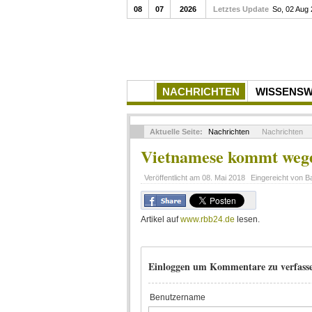
08
07
2026
Letztes Update
So, 02 Aug
NACHRICHTEN
WISSENS
Aktuelle Seite:
Nachrichten
Nachrichten
Vietnamese kommt wege
Veröffentlicht am
08. Mai 2018
Eingereicht von
B
Artikel auf
www.rbb24.de
lesen.
Einloggen um Kommentare zu verfass
Benutzername