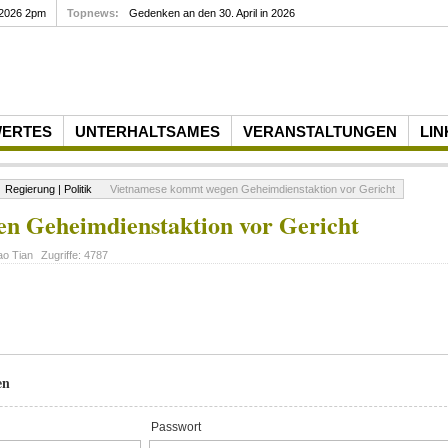
 2026 2pm
Topnews:
Gedenken an den 30. April in 2026
WERTES
UNTERHALTSAMES
VERANSTALTUNGEN
LIN
Regierung | Politik
Vietnamese kommt wegen Geheimdienstaktion vor Gericht
n Geheimdienstaktion vor Gericht
ao Tian
Zugriffe:
4787
en
Passwort