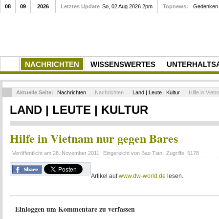
08
09
2026
Letztes Update
So, 02 Aug 2026 2pm
Gedenkfeier zum 10. Todestag von Rupert Ne
Topnews:
NACHRICHTEN
WISSENSWERTES
UNTERHALTS
Aktuelle Seite:
Nachrichten
Nachrichten
Land | Leute | Kultur
Hilfe in Vie
LAND | LEUTE | KULTUR
Hilfe in Vietnam nur gegen Bares
Veröffentlicht am
28. November 2011
Eingereicht von
Bao Tian
Zugriffe:
5178
Artikel auf
www.dw-world.de
lesen.
Einloggen um Kommentare zu verfassen