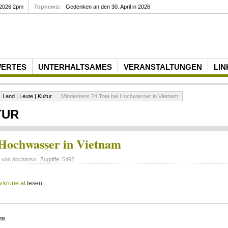
 2026 2pm
Topnews:
Gedenken an den 30. April in 2026
WERTES
UNTERHALTSAMES
VERANSTALTUNGEN
LIN
Land | Leute | Kultur
Mindestens 24 Tote bei Hochwasser in Vietnam
TUR
 Hochwasser in Vietnam
t von
dochistso
Zugriffe:
5492
.krone.at
lesen.
en