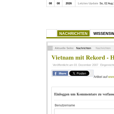
08
08
2026
Letztes Update
So, 02 Aug
NACHRICHTEN
WISSENS
Aktuelle Seite:
Nachrichten
Nachrichten
Vietnam mit Rekord - H
Veröffentlicht am
03. Dezember 2007
Eingereich
Artikel auf
www
Einloggen um Kommentare zu verfass
Benutzername