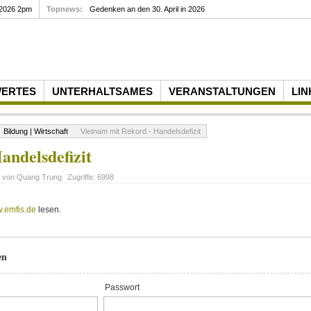
 2026 2pm
Topnews:
Gedenken an den 30. April in 2026
WERTES
UNTERHALTSAMES
VERANSTALTUNGEN
LIN
Bildung | Wirtschaft
Vietnam mit Rekord - Handelsdefizit
andelsdefizit
t von
Quang Trung
Zugriffe:
6998
.emfis.de
lesen.
en
Passwort