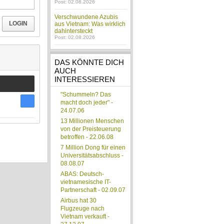
Post: 02.08.2026
Verschwundene Azubis
LOGIN
aus Vietnam: Was wirklich
dahintersteckt
Post: 02.08.2026
DAS KÖNNTE DICH
AUCH
INTERESSIEREN
"Schummeln? Das
macht doch jeder" -
24.07.06
13 Millionen Menschen
von der Preisteuerung
betroffen - 22.06.08
7 Million Dong für einen
Universitätsabschluss -
08.08.07
ABAS: Deutsch-
vietnamesische IT-
Partnerschaft - 02.09.07
Airbus hat 30
Flugzeuge nach
Vietnam verkauft -