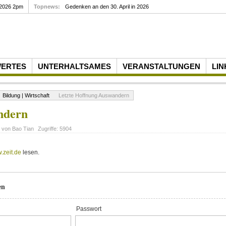
 2026 2pm
Topnews:
Gedenken an den 30. April in 2026
WERTES
UNTERHALTSAMES
VERANSTALTUNGEN
LIN
Bildung | Wirtschaft
Letzte Hoffnung Auswandern
ndern
t von
Bao Tian
Zugriffe:
5904
.zeit.de
lesen.
en
Passwort