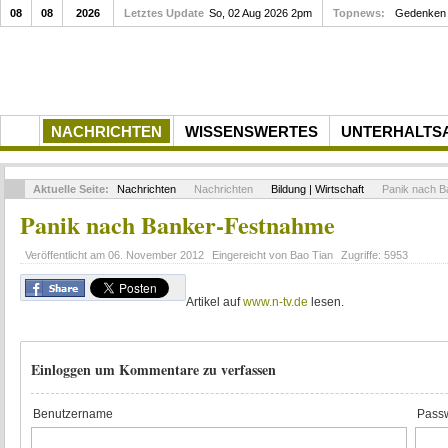
08
08
2026
Letztes Update
So, 02 Aug 2026 2pm
Topnews:
Gedenken a
NACHRICHTEN
WISSENSWERTES
UNTERHALTS
Aktuelle Seite:
Nachrichten
Nachrichten
Bildung | Wirtschaft
Panik nach B
Panik nach Banker-Festnahme
Veröffentlicht am
06. November 2012
Eingereicht von
Bao Tian
Zugriffe:
5953
Artikel auf
www.n-tv.de
lesen.
Einloggen um Kommentare zu verfassen
Benutzername
Passw